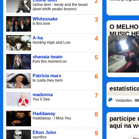
2
celine dion - beuty and the beast
(duet whith peabo bryson)
Whitesnake
3
Is this love
O MELHOR
MUSIC HE
A-ha
4
Hunting High and Low
shanaia twain
5
from this moment on
Patrícia marx
6
te cuida meu bem
estatístic
madonna
7
You´ll See
Visitantes:
40
Haddaway
8
participe
Haddaway - I Miss You
aqui na w
Elton John
9
sacrifice