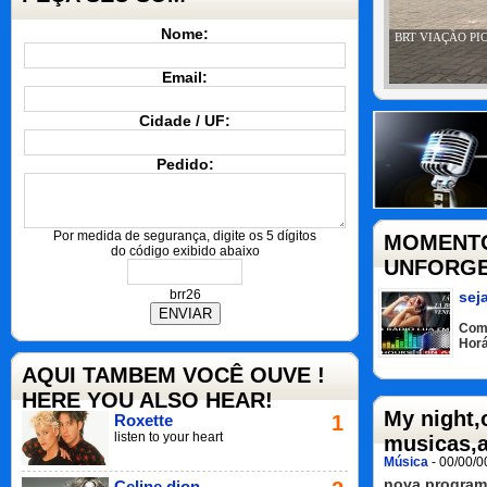
Nome:
Email:
Cidade / UF:
Pedido:
Por medida de segurança, digite os 5 dígitos
MOMENTOS
do código exibido abaixo
UNFORGE
brr26
sej
Com
Horá
AQUI TAMBEM VOCÊ OUVE !
HERE YOU ALSO HEAR!
My night,
Roxette
1
listen to your heart
musicas,
Música
- 00/00/0
nova progra
Celine dion