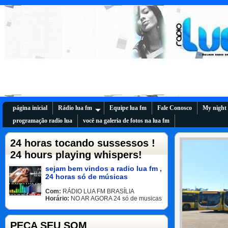
página inicial
Rádio lua fm
Equipe lua fm
Fale Conosco
My night
programação radio lua
você na galeria de fotos na lua fm
24 horas tocando sussessos !
24 hours playing whispers!
sejam bem vindos a radio lua fm ,
24 horas só de músicas
Com:
RÁDIO LUA FM BRASÍLIA
Horário:
NO AR AGORA 24 só de musicas
PEÇA SEU SOM