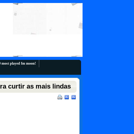
10 most played fm moon!
a curtir as mais lindas