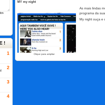
MY my night
As mais lindas 
programa da sua
tos
My night ouça e c
 !
1
Clique para ampliar
2
st
3
4