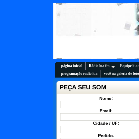
página inicial
Rádio lua fm
Equipe lua
programação radio lua
você na galeria de fot
PEÇA SEU SOM
Nome:
Email:
Cidade / UF:
Pedido: