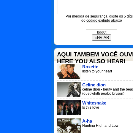
Por medida de segurança, digite os 5 dígi
do código exibido abaixo
bdq0t
AQUI TAMBEM VOCÊ OUVE
HERE YOU ALSO HEAR!
Roxette
listen to your heart
Celine dion
celine dion - beuty and the bea
(duet whith peabo bryson)
Whitesnake
Is this love
A-ha
Hunting High and Low