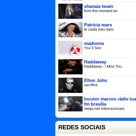
shanaia twain
from this moment on
Patrícia marx
te cuida meu bem
madonna
You´ll See
Haddaway
Haddaway - I Miss You
Elton John
sacrifice
locutor marcos rádio lua
fm brasília
mega mix internacionais
REDES SOCIAIS